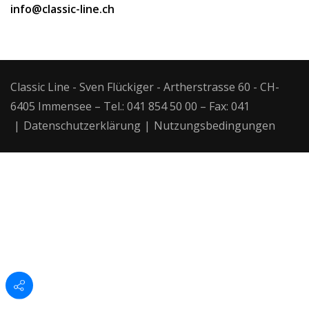
info@classic-line.ch
Classic Line - Sven Flückiger - Artherstrasse 60 - CH-
6405 Immensee – Tel.: 041 854 50 00 – Fax: 041
|
Datenschutzerklärung
|
Nutzungsbedingungen