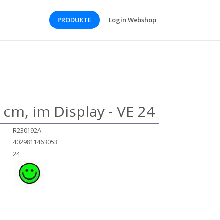
PRODUKTE
Login Webshop
m, im Display - VE 24
R230192A
4029811463053
24