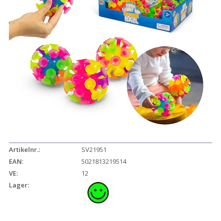
Artikelnr.:
SV21951
EAN:
5021813219514
VE:
12
Lager: