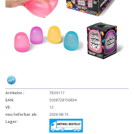
Artikelnr.:
TB39117
EAN:
5038728156834
VE:
12
neu lieferbar ab:
2026-08-15
Lager: